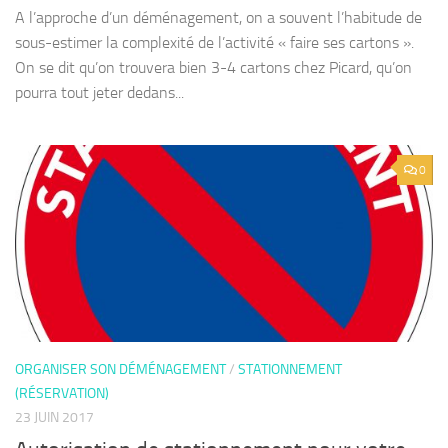
A l’approche d’un déménagement, on a souvent l’habitude de
sous-estimer la complexité de l’activité « faire ses cartons ».
On se dit qu’on trouvera bien 3-4 cartons chez Picard, qu’on
pourra tout jeter dedans...
0
ORGANISER SON DÉMÉNAGEMENT
/
STATIONNEMENT
(RÉSERVATION)
23 JUIN 2017