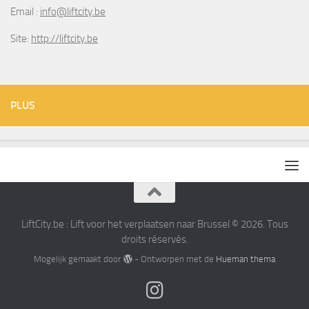
Email :
info@liftcity.be
Site:
http://liftcity.be
PLUS
LiftCity.be : Lift voor het verplaatsen naar Brussel © 2026. Tous
droits réservés.
Mogelijk gemaakt door
- Ontworpen met de
Hueman thema