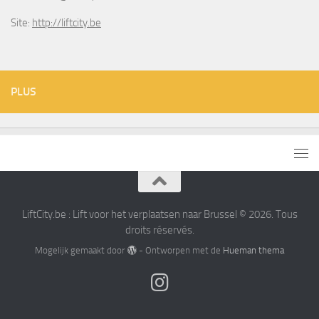
Site:
http://liftcity.be
PLUS
LiftCity.be : Lift voor het verplaatsen naar Brussel © 2026. Tous
droits réservés.
Mogelijk gemaakt door
- Ontworpen met de
Hueman thema