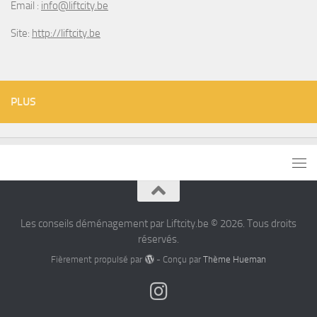
Email :
info@liftcity.be
Site:
http://liftcity.be
PLUS
Les conseils déménagement par Liftcity.be © 2026. Tous droits
réservés.
Fièrement propulsé par
- Conçu par
Thème Hueman