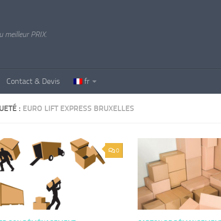
u meilleur PRIX.
Contact & Devis
fr
UETÉ :
EURO LIFT EXPRESS BRUXELLES
0