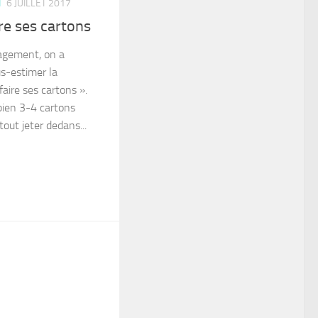
T
6 JUILLET 2017
re ses cartons
agement, on a
s-estimer la
faire ses cartons ».
bien 3-4 cartons
tout jeter dedans...