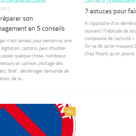
ER SON DÉMÉNAGEMENT
CARTON DE DÉMANGEMEN
T 2017
7 astuces pour fai
préparer son
A l’approche d’un démén
agement en 5 conseils
souvent l’habitude de sou
complexité de l’activité « 
r n‘est jamais, pour personne, une
On se dit qu’on trouvera 
 Agitation, cartons, peur d’oublier
chez Picard, qu’on pourra 
 casser quelque chose, nombreux
t retours en camion, pilotage des
 etc. Bref : déménager demande de
tion, de la...
0