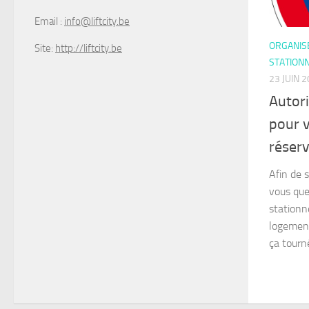
Email :
info@liftcity.be
ORGANIS
Site:
http://liftcity.be
STATION
23 JUIN 
Autor
pour 
réser
Afin de 
vous que
stationn
logement
ça tourn