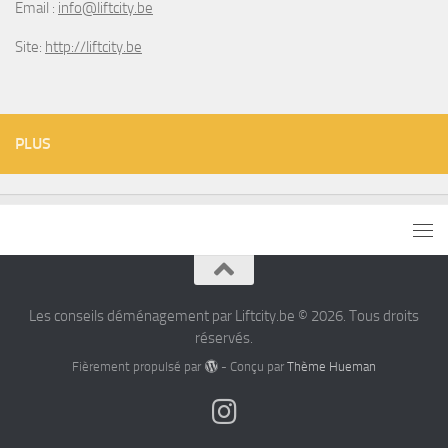
Email :
info@liftcity.be
Site:
http://liftcity.be
PLUS
Les conseils déménagement par Liftcity.be © 2026. Tous droits
réservés.
Fièrement propulsé par
- Conçu par
Thème Hueman